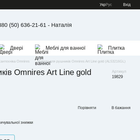
Укр
Рус
Вхід
380 (50) 636-21-61 - Наталія
Двері
Меблі для ванної
Плитка
антехніка Omnires
тримач для рушників Omnires Art Line gold (AL53216GL)
ів Omnires Art Line gold
Артикул
19829
Порівняти
В бажання
ичувальної знижки