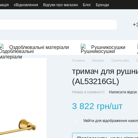
мація
єВідновлення
Відгуки про магазин
Блог
Бренди
+
Оздоблювальні матеріали
Рушникосушки
Головна
Каталог
Сантехніка
С
тримач для рушник
(AL53216GL)
Немає в наявності
Написати відгук
3 822 грн/шт
Увійти
для відображення накоп
%