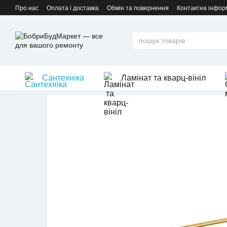
Перейти до основного контенту
Про нас
Оплата і доставка
Обмін та повернення
Контактна інфор
Сантехніка
Ламінат та кварц-вініл