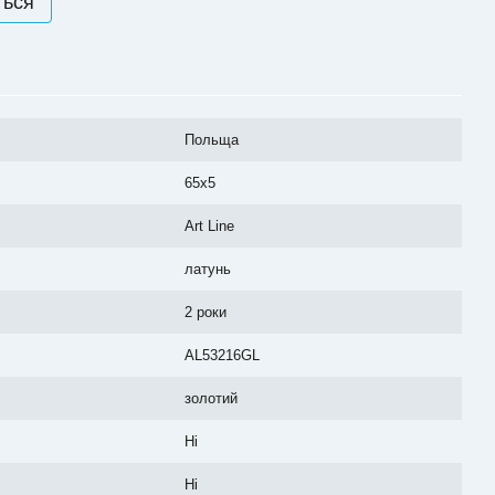
ться
Польща
65x5
Art Line
латунь
2 роки
AL53216GL
золотий
Ні
Ні