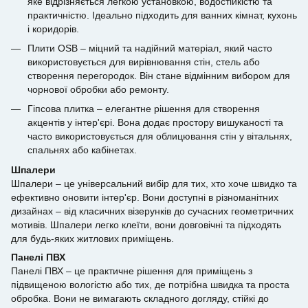
яке відрізняється легкою установкою, водостійкістю та
практичністю. Ідеально підходить для ванних кімнат, кухонь
і коридорів.
Плити OSB – міцний та надійний матеріал, який часто
використовується для вирівнювання стін, стель або
створення перегородок. Він стане відмінним вибором для
чорнової обробки або ремонту.
Гіпсова плитка – елегантне рішення для створення
акцентів у інтер'єрі. Вона додає простору вишуканості та
часто використовується для облицювання стін у вітальнях,
спальнях або кабінетах.
Шпалери
Шпалери – це універсальний вибір для тих, хто хоче швидко та
ефективно оновити інтер'єр. Вони доступні в різноманітних
дизайнах – від класичних візерунків до сучасних геометричних
мотивів. Шпалери легко клеїти, вони довговічні та підходять
для будь-яких житлових приміщень.
Панелі ПВХ
Панелі ПВХ – це практичне рішення для приміщень з
підвищеною вологістю або тих, де потрібна швидка та проста
обробка. Вони не вимагають складного догляду, стійкі до