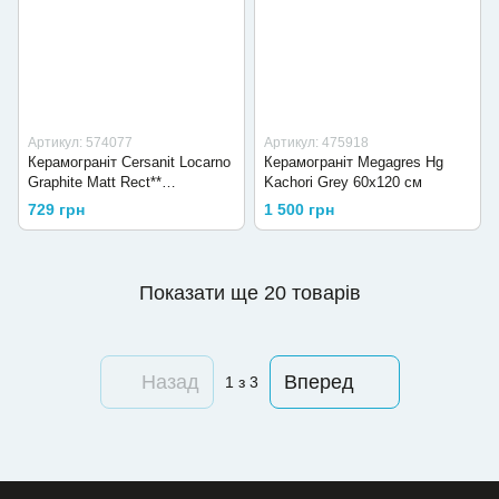
Артикул: 574077
Артикул: 475918
Керамограніт Cersanit Locarno
Керамограніт Megagres Hg
Graphite Matt Rect**
Kachori Grey 60x120 см
59,8x119,8 см
729 грн
1 500 грн
Показати ще 20 товарів
Назад
Вперед
1
з 3