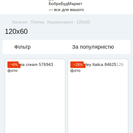
Каталог
Плитка
Керамограніт
120х60
120х60
Фільтр
За популярністю
−6%
−28%