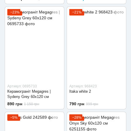
−23%
−21%
Артикул: 0695733
Артикул: 968423
Керамограніт Megagres |
Itaka white 2
Sydeny Grey 60x120 см
890 грн
790 грн
1 150 грн
999 грн
−5%
−28%