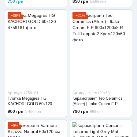
750 грн
850 грн
1 100 грн
−36%
−21%
Артикул: 4759181
Артикул: Крем120х60
Плитка Megagres HG
Керамограніт Teo Ceramics
KACHORI GOLD 60х120
(Allore) | Itaka Cream F P
600x1200x8 R Full Lappato2
900 грн
790 грн
1 400 грн
999 грн
−9%