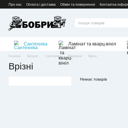
Перейти до основного контенту
Про нас
Оплата і доставка
Обмін та повернення
Контактна інфор
Сантехніка
Ламінат та кварц-вініл
Головна
Каталог
Сантехніка
Раковини
Врізні
Врізні
Немає товарів