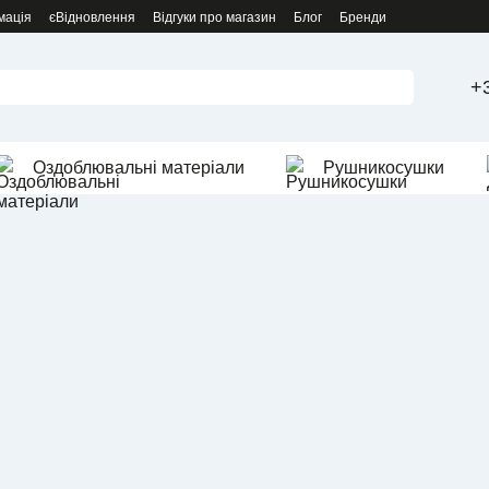
мація
єВідновлення
Відгуки про магазин
Блог
Бренди
+
Оздоблювальні матеріали
Рушникосушки