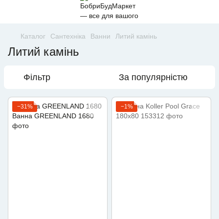
Каталог
Сантехніка
Ванни
Литий камінь
Литий камінь
Фільтр
За популярністю
−31%
−1%