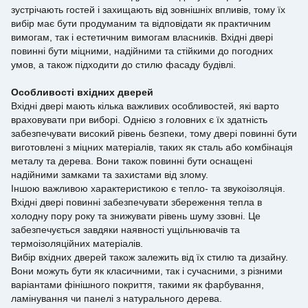
зустрічають гостей і захищають від зовнішніх впливів, тому їх
вибір має бути продуманим та відповідати як практичним
вимогам, так і естетичним вимогам власників. Вхідні двері
повинні бути міцними, надійними та стійкими до погодних
умов, а також підходити до стилю фасаду будівлі.
Особливості вхідних дверей
Вхідні двері мають кілька важливих особливостей, які варто
враховувати при виборі. Однією з головних є їх здатність
забезпечувати високий рівень безпеки, тому двері повинні бути
виготовлені з міцних матеріалів, таких як сталь або комбінація
металу та дерева. Вони також повинні бути оснащені
надійними замками та захистами від злому.
Іншою важливою характеристикою є тепло- та звукоізоляція.
Вхідні двері повинні забезпечувати збереження тепла в
холодну пору року та знижувати рівень шуму ззовні. Це
забезпечується завдяки наявності ущільнювачів та
термоізоляційних матеріалів.
Вибір вхідних дверей також залежить від їх стилю та дизайну.
Вони можуть бути як класичними, так і сучасними, з різними
варіантами фінішного покриття, такими як фарбування,
ламінування чи панелі з натурального дерева.