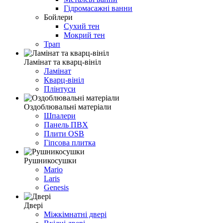
Гідромасажні ванни
Бойлери
Сухий тен
Мокрий тен
Трап
Ламінат та кварц-вініл
Ламінат
Кварц-вініл
Плінтуси
Оздоблювальні матеріали
Шпалери
Панель ПВХ
Плити OSB
Гіпсова плитка
Рушникосушки
Mario
Laris
Genesis
Двері
Міжкімнатні двері