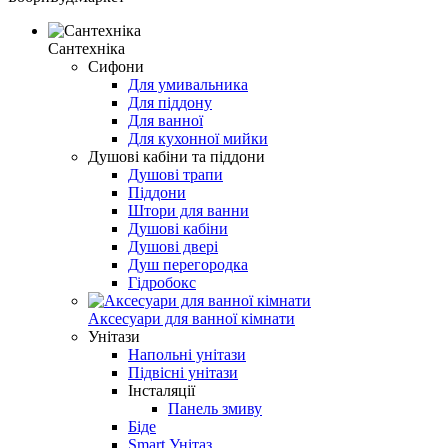
Сантехніка
Сифони
Для умивальника
Для піддону
Для ванної
Для кухонної мийки
Душові кабіни та піддони
Душові трапи
Піддони
Штори для ванни
Душові кабіни
Душові двері
Душ перегородка
Гідробокс
Аксесуари для ванної кімнати
Унітази
Напольні унітази
Підвісні унітази
Інсталяції
Панель змиву
Біде
Smart Унітаз