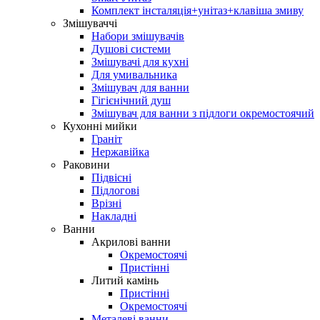
Комплект інсталяція+унітаз+клавіша змиву
Змішуваччі
Набори змішувачів
Душові системи
Змішувачі для кухні
Для умивальника
Змішувач для ванни
Гігієнічний душ
Змішувач для ванни з підлоги окремостоячий
Кухонні мийки
Граніт
Нержавійка
Раковини
Підвісні
Підлогові
Врізні
Накладні
Ванни
Акрилові ванни
Окремостоячі
Пристінні
Литий камінь
Пристінні
Окремостоячі
Металеві ванни