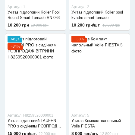
Артикул: 1
Артикул: 2
Унітаз підлоговий Koller Pool
Унітаз підлоговий Koller pool
Round Smart Tornado RN-0630-
kvadro smart tornado
RQ-C з бачком і сидінням Soft
10 200 грн
10 200 грн/шт.
10 900 грн
10 900 грн
Close
Акція
−38%
−34%
Артикул: H8259520000001
Артикул: 5
Унітаз підлоговий LAUFEN
Унитаз Компакт напольный
PRO з сидінням РОЗПРОДАЖ
Volle FIESTA
ВІТРИНИ
15 000 грн/шт.
8 000 грн/шт.
22 900 грн
12 800 грн