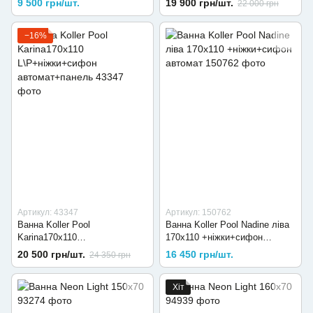
9 500 грн/шт.
19 900 грн/шт.
22 000 грн
автомат+панель
−16%
Артикул: 43347
Артикул: 150762
Ванна Koller Pool
Ванна Koller Pool Nadine ліва
Karina170х110
170х110 +ніжки+сифон
L\Р+ніжки+сифон
автомат
20 500 грн/шт.
16 450 грн/шт.
24 350 грн
автомат+панель
Хіт