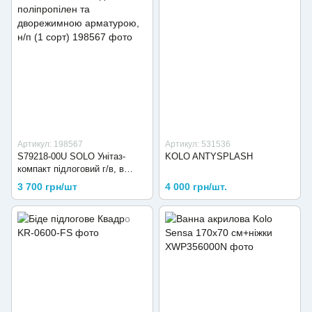
Артикул: 198567
Артикул: 531536
S79218-00U SOLO Унітаз-
KOLO ANTYSPLASH
компакт підлоговий г/в, в
комплекті з сидінням
3 700 грн/шт
4 000 грн/шт.
поліпропілен та дворежимною
арматурою, н/п (1 сорт)