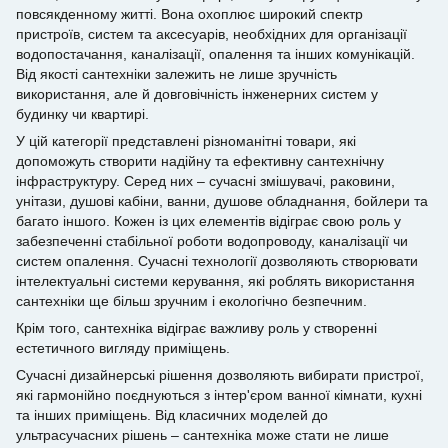
повсякденному житті. Вона охоплює широкий спектр
пристроїв, систем та аксесуарів, необхідних для організації
водопостачання, каналізації, опалення та інших комунікацій.
Від якості сантехніки залежить не лише зручність
використання, але й довговічність інженерних систем у
будинку чи квартирі.
У цій категорії представлені різноманітні товари, які
допоможуть створити надійну та ефективну сантехнічну
інфраструктуру. Серед них – сучасні змішувачі, раковини,
унітази, душові кабіни, ванни, душове обладнання, бойлери та
багато іншого. Кожен із цих елементів відіграє свою роль у
забезпеченні стабільної роботи водопроводу, каналізації чи
систем опалення. Сучасні технології дозволяють створювати
інтелектуальні системи керування, які роблять використання
сантехніки ще більш зручним і екологічно безпечним.
Крім того, сантехніка відіграє важливу роль у створенні
естетичного вигляду приміщень.
Сучасні дизайнерські рішення дозволяють вибирати пристрої,
які гармонійно поєднуються з інтер'єром ванної кімнати, кухні
та інших приміщень. Від класичних моделей до
ультрасучасних рішень – сантехніка може стати не лише