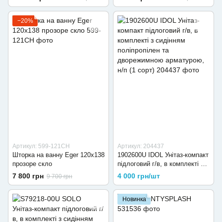
−20%
Артикул: 599-121CH
Артикул: 204437
Шторка на ванну Eger 120x138
1902600U IDOL Унітаз-компакт
прозоре скло
підлоговий г/в, в комплекті з
сидінням поліпропілен та
7 800 грн
4 000 грн/шт
9 700 грн
дворежимною арматурою, н/п
(1 сорт)
Новинка