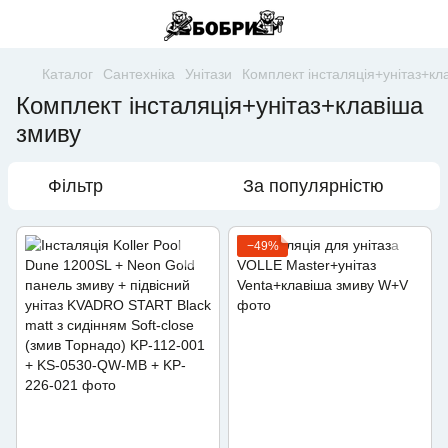
Каталог
Сантехніка
Унітази
Комплект інсталяція+унітаз+кл
Комплект інсталяція+унітаз+клавіша
змиву
Фільтр
За популярністю
−49%