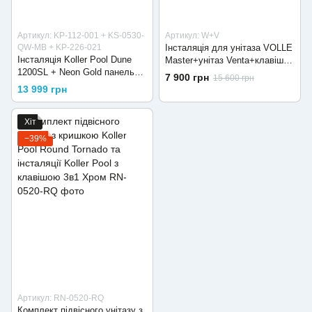
Артикул: KP-112-001 + KS-0530-
Артикул: W+V
QW-MB + KP-226-021
Інсталяція для унітаза VOLLE
Інсталяція Koller Pool Dune
Master+унітаз Venta+клавіша
1200SL + Neon Gold панель
змиву
7 900 грн
15 600 грн
змиву + підвісний унітаз
13 999 грн
KVADRO START Black matt з
сидінням Soft-close (змив
Торнадо)
Хіт
−39%
Артикул: RN-0520-RQ
Комплект підвісного унітазу з