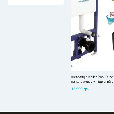
Інсталяція Koller Pool Dun
панель змиву + підвісний
Black matt з сидінням Soft-
13 999 грн