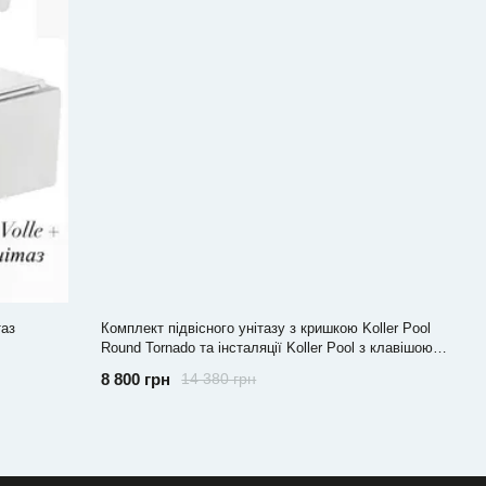
таз
Комплект підвісного унітазу з кришкою Koller Pool
Round Tornado та інсталяції Koller Pool з клавішою
3в1 Хром
8 800 грн
14 380 грн