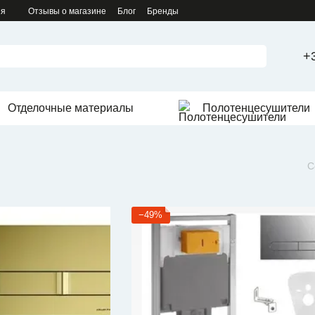
ия
Отзывы о магазине
Блог
Бренды
+
Отделочные материалы
Полотенцесушители
С
−49%