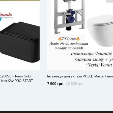
e 1200SL + Neon Gold
Інсталяція для унітаза VOLLE Master+уни
 унітаз KVADRO START
7 900 грн
15 600 грн
close (змив Торнадо)