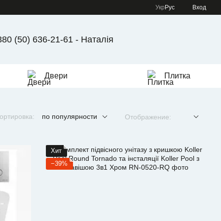
Укр
Рус
Вход
380 (50) 636-21-61 - Наталія
Двери
Плитка
ортировка:
по популярности
Отображение:
Хит
−39%