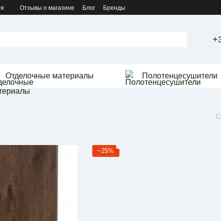
ия
Отзывы о магазине
Блог
Бренды
+
Отделочные материалы
Полотенцесушители
С
−25%