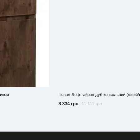
шиком
Пенал Лофт айрон дуб консольний (лівий/
8 334 грн
11 111 грн