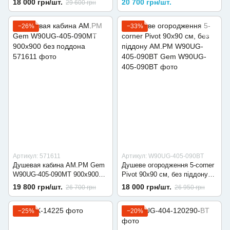
18 000 грн/шт.
20 700 грн/шт.
29 600 грн
−26%
−33%
Артикул: 571611
Артикул: W90UG-405-090BT
Душевая кабина AM.PM Gem
Душеве огородження 5-corner
W90UG-405-090MT 900х900
Pivot 90x90 см, без піддону
без поддона
AM.PM W90UG-405-090BT
19 800 грн/шт.
18 000 грн/шт.
26 700 грн
26 950 грн
Gem
−25%
−20%