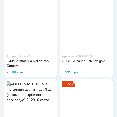
Артикул: GraceМ
Артикул: 23605107568
Змивна клавіша Koller Pool
CUBE M панель змиву gold
GraceМ
2 000 грн
1 599 грн
−15%