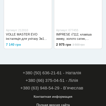
Артикул: 212010
Артикул: 077455
VOLLE MASTER EVO
IMPRESE i7112, клавіша
інсталяція для унітазу 3в1
змиву, золото сатин,
(інсталяція, кріплення,
нержавіюча сталь
7 140 грн
2 975 грн
3 500 грн
прокладка)
+380 (50) 636-21-61 - Наталія
+380 (66) 375-04-51 - Лілія
+380 (63) 948-54-29 - Вʼячеслав
Контактная информация
Полная версия сайта