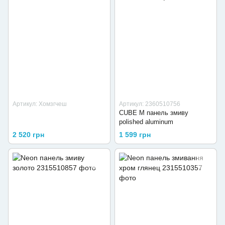
Артикул: Хомзгчеш
Артикул: 2360510756
CUBE M панель змиву
polished aluminum
2 520 грн
1 599 грн