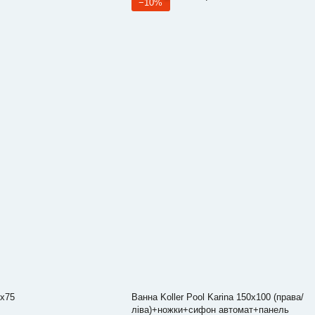
−10%
0х75
Ванна Koller Pool Karina 150х100 (права/
ліва)+ножки+сифон автомат+панель