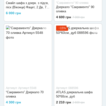
Смайл шафа з дзерк. з підсв,
"Сакраменто" 90 оливка
Дзеркало "Сакраменто" 90
піск (Віконце) Фацет, 2 Дв, 70
оливка
См (Біла, )
6 000 грн
4 600 грн
7 000 грн
−15%
Артикул: Артикул 5548
Артикул: 088596
“Сакраменто” Дзеркало 70
ATLAS дзеркальна шафа
оливка
50*60см, дуб
4 300 грн
2 210 грн
2 600 грн