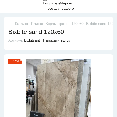
Каталог
Плитка
Керамограніт
120х60
Bixbite sand 120x
Bixbite sand 120x60
Артикул:
Bixbitsant
Написати відгук
−14%