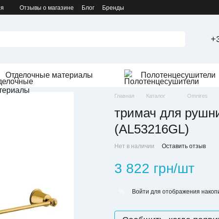
ия
Отзывы о магазине
Блог
Бренды
+
Отделочные материалы
Полотенцесушители
Главная
Каталог
Omnires
тримач для рушник
(AL53216GL)
Нет в наличии
Оставить отзыв
3 822 грн/шт
Войти
для отображения накопи
%