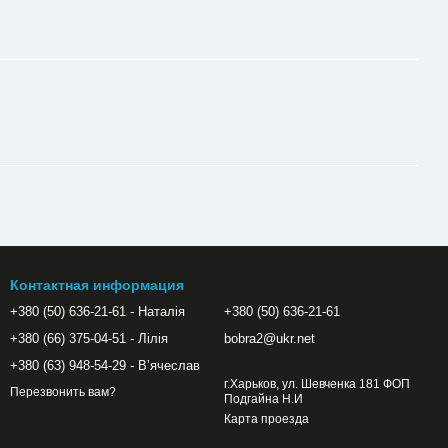
Контактная информация
+380 (50) 636-21-61 - Наталія
+380 (50) 636-21-61
+380 (66) 375-04-51 - Лілія
bobra2@ukr.net
+380 (63) 948-54-29 - Вʼячеслав
г.Харьков, ул. Шевченка 181 ФОП
Перезвонить вам?
Подгайна Н.И
Карта проезда