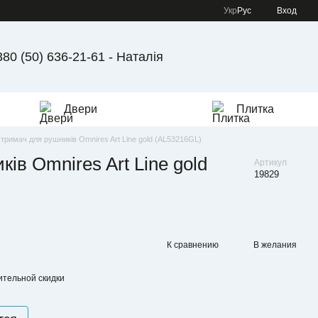
Укр
Рус
Вход
380 (50) 636-21-61 - Наталія
Двери
Плитка
тримач для рушників Omnires Art Line gold (AL53216GL)
ів Omnires Art Line gold
Артикул
19829
К сравнению
В желания
тельной скидки