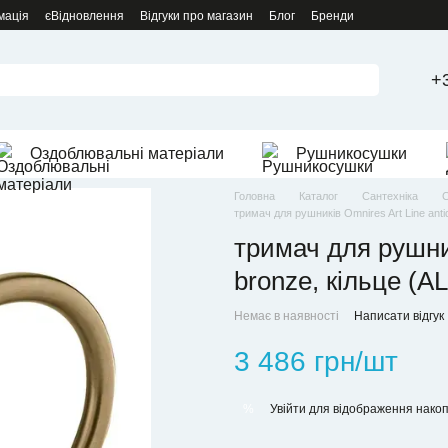
мація
єВідновлення
Відгуки про магазин
Блог
Бренди
+
Оздоблювальні матеріали
Рушникосушки
Головна
Каталог
Сантехніка
С
тримач для рушників Omnires Art Line ant
тримач для рушник
bronze, кільце (
Немає в наявності
Написати відгук
3 486 грн/шт
Увійти
для відображення накоп
%