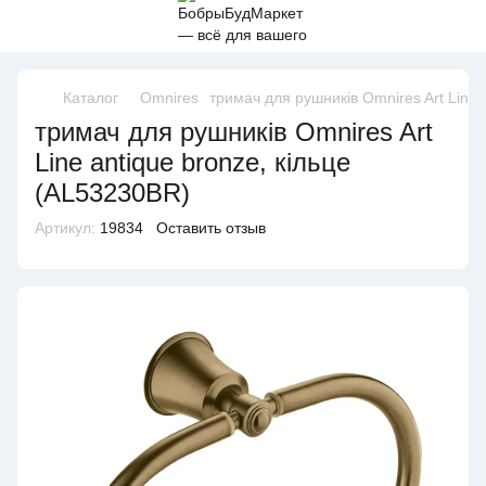
Каталог
Omnires
тримач для рушників Omnires Art Line 
тримач для рушників Omnires Art
Line antique bronze, кільце
(AL53230BR)
Артикул:
19834
Оставить отзыв