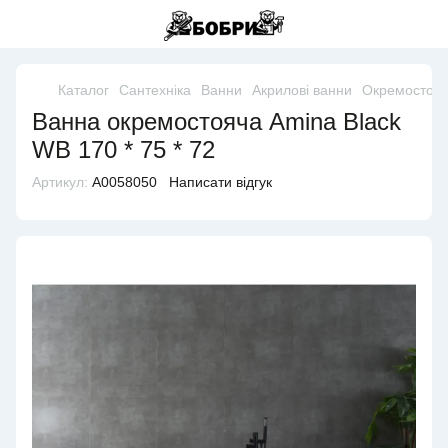
Каталог
Сантехніка
Ванни
Акрилові ванни
Окремостояч
Ванна окремостояча Amina Black
WB 170 * 75 * 72
Артикул:
А0058050
Написати відгук