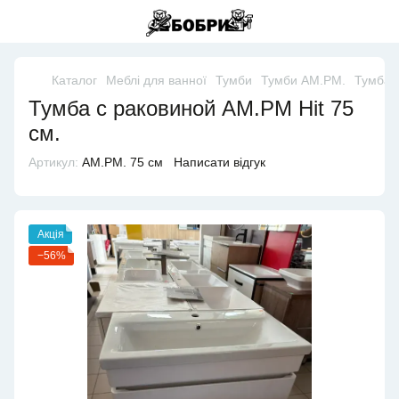
Каталог
Меблі для ванної
Тумби
Тумби AM.PM.
Тумба с
Тумба с раковиной AM.PM Hit 75
см.
Артикул:
АМ.РМ. 75 см
Написати відгук
Акція
−56%