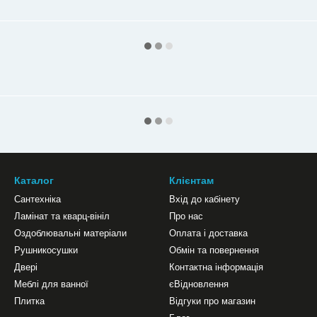
Каталог
Клієнтам
Сантехніка
Вхід до кабінету
Ламінат та кварц-вініл
Про нас
Оздоблювальні матеріали
Оплата і доставка
Рушникосушки
Обмін та повернення
Двері
Контактна інформація
Меблі для ванної
єВідновлення
Плитка
Відгуки про магазин