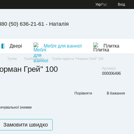
Укр
Рус
Вхід
380 (50) 636-21-61 - Наталія
Двері
Меблі для ванної
Плитка
Тумби
Тумби Mirater
Тумба підвісна "Норман Грей" 100
Норман Грей" 100
Артикул
000006496
Порівняти
В бажання
ичувальної знижки
Замовити швидко