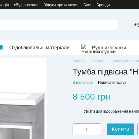
мація
єВідновлення
Відгуки про магазин
Блог
Бренди
+
Оздоблювальні матеріали
Рушникосушки
Головна
Каталог
Меблі для ванної
Тумба підвісна "
В наявності
Написати відгук
8 500 грн
Увійти
для відображення накоп
%
Купити