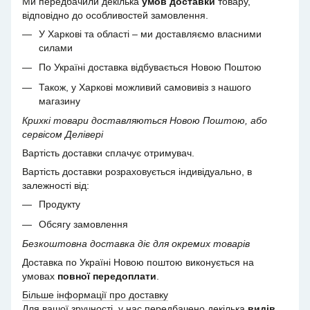
Ми передбачили декілька
умов доставки
товару,
відповідно до особливостей замовлення.
У Харкові та області – ми доставляємо власними
силами
По Україні доставка відбувається Новою Поштою
Також, у Харкові можливий самовивіз з нашого
магазину
Крихкі товари доставляються Новою Поштою, або
сервісом Делівері
Вартість доставки сплачує отримувач.
Вартість доставки розраховується індивідуально, в
залежності від:
Продукту
Обсягу замовлення
Безкоштовна доставка діє для окремих товарів
Доставка по Україні Новою поштою виконується на
умовах
повної передоплати
.
Більше інформації про доставку
Для вашої зручності, у нас передбачено декілька
видів