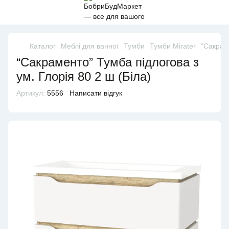
Каталог
Меблі для ванної
Тумби
Тумби Mirater
“Сакраме
“Сакраменто” Тумба підлогова з
ум. Глорія 80 2 ш (Біла)
Артикул:
5556
Написати відгук