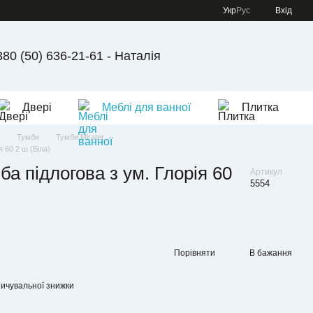
Укр
Рус
Вхід
380 (50) 636-21-61 - Наталія
Двері
Меблі для ванної
Плитка
Тумби
Тумби Mirater
 60 2 ш (Біла)
а підлогова з ум. Глорія 60
Артикул
5554
Порівняти
В бажання
ичувальної знижки