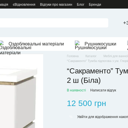
мація
єВідновлення
Відгуки про магазин
Блог
Бренди
+
Оздоблювальні матеріали
Рушникосушки
Головна
Каталог
Меблі для ванної
“Сакраменто” Тумба підлогова з ум. Глорія
“Сакраменто” Тумб
2 ш (Біла)
В наявності
Написати відгук
12 500 грн
Увійти
для відображення накоп
%