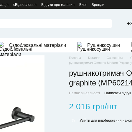
мація
єВідновлення
Відгуки про магазин
Блог
Бренди
+
Оздоблювальні матеріали
Рушникосушки
Головна
Каталог
Сантехніка
С
рушникотримач Omnires Modern Project g
рушникотримач Om
graphite (MP6021
Немає в наявності
Написати відгук
2 016 грн/шт
Увійти
для відображення накоп
%