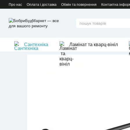
Перейти до основного контенту
Про нас
Оплата і доставка
Обмін та повернення
Контактна інфор
Сантехніка
Ламінат та кварц-вініл