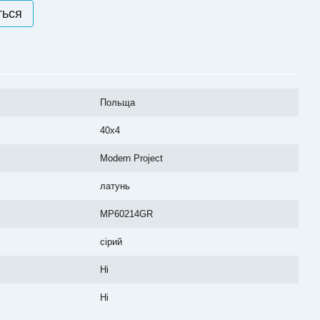
ться
Польща
40x4
Modern Project
латунь
MP60214GR
сірий
Ні
Ні