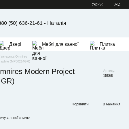
Укр
Рус
Вхід
380 (50) 636-21-61 - Наталія
Двері
Меблі для ванної
Плитка
антехніка Omnires
raphite (MP60214GR)
nires Modern Project
Артикул
18069
4GR)
Порівняти
В бажання
ичувальної знижки