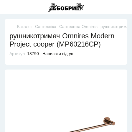
Каталог
Сантехніка
Сантехніка Omnires
рушникотримач 
рушникотримач Omnires Modern
Project cooper (MP60216CP)
Артикул:
18790
Написати відгук