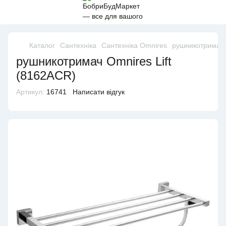
Каталог
Сантехніка
Сантехніка Omnires
рушникотримач 
рушникотримач Omnires Lift
(8162ACR)
Артикул:
16741
Написати відгук