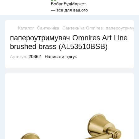
Каталог
Сантехніка
Сантехніка Omnires
папероутримувач
папероутримувач Omnires Art Line
brushed brass (AL53510BSB)
Артикул:
20862
Написати відгук