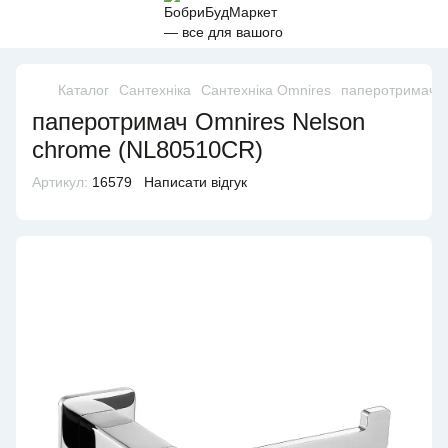
Каталог
Сантехніка
Сантехніка Omnires
паперотримач O
паперотримач Omnires Nelson
chrome (NL80510CR)
Артикул:
16579
Написати відгук