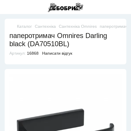
Каталог
Сантехніка
Сантехніка Omnires
паперотримач O
паперотримач Omnires Darling
black (DA70510BL)
Артикул:
16868
Написати відгук