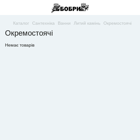
Каталог
Сантехніка
Ванни
Литий камінь
Окремостоячі
Окремостоячі
Немає товарів