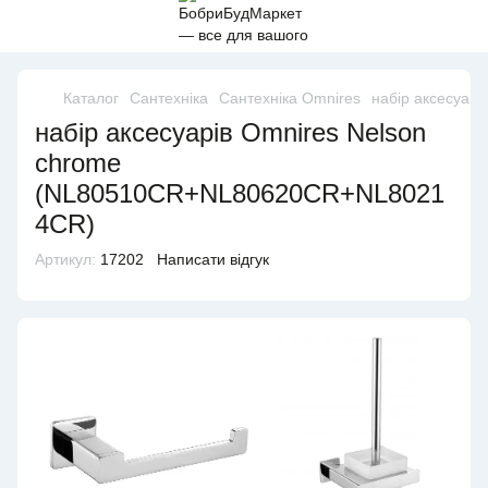
Каталог
Сантехніка
Сантехніка Omnires
набір аксесуар
набір аксесуарів Omnires Nelson
chrome
(NL80510CR+NL80620CR+NL8021
4CR)
Артикул:
17202
Написати відгук