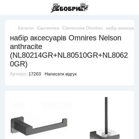
Каталог
Сантехніка
Сантехніка Omnires
набір аксесуар
набір аксесуарів Omnires Nelson
anthracite
(NL80214GR+NL80510GR+NL8062
0GR)
Артикул:
17203
Написати відгук