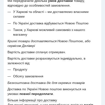
Ми передбачили декілька
умов доставки
товару,
відповідно до особливостей замовлення.
У Харкові та області – ми доставляємо власними
силами
По Україні доставка відбувається Новою Поштою
Також, у Харкові можливий самовивіз з нашого
магазину
Крихкі товари доставляються Новою Поштою, або
сервісом Делівері
Вартість доставки сплачує отримувач.
Вартість доставки розраховується індивідуально, в
залежності від:
Продукту
Обсягу замовлення
Безкоштовна доставка діє для окремих товарів
Доставка по Україні Новою поштою виконується на
умовах
повної передоплати
.
Більше інформації про доставку
Для вашої зручності, у нас передбачено декілька
видів