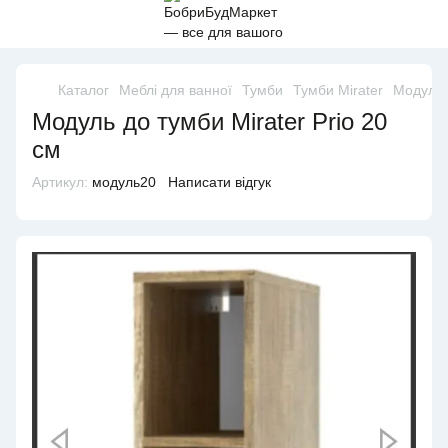
Каталог
Меблі для ванної
Тумби
Тумби Mirater
Модуль д
Модуль до тумби Mirater Prio 20
см
Артикул:
модуль20
Написати відгук