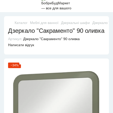
Каталог
Меблі для ванної
Дзеркальні шафи
Дзеркало "С
Дзеркало "Сакраменто" 90 оливка
Артикул:
Дзеркало "Сакраменто" 90 оливка
Написати відгук
−34%