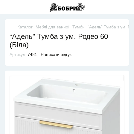
Каталог
Меблі для ванної
Тумби
“Адель” Тумба з ум. Ро
“Адель” Тумба з ум. Родео 60
(Біла)
Артикул:
7481
Написати відгук