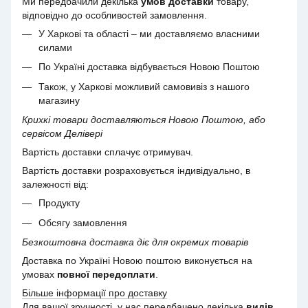
Ми передбачили декілька
умов доставки
товару,
відповідно до особливостей замовлення.
У Харкові та області – ми доставляємо власними
силами
По Україні доставка відбувається Новою Поштою
Також, у Харкові можливий самовивіз з нашого
магазину
Крихкі товари доставляються Новою Поштою, або
сервісом Делівері
Вартість доставки сплачує отримувач.
Вартість доставки розраховується індивідуально, в
залежності від:
Продукту
Обсягу замовлення
Безкоштовна доставка діє для окремих товарів
Доставка по Україні Новою поштою виконується на
умовах
повної передоплати
.
Більше інформації про доставку
Для вашої зручності, у нас передбачено декілька
видів