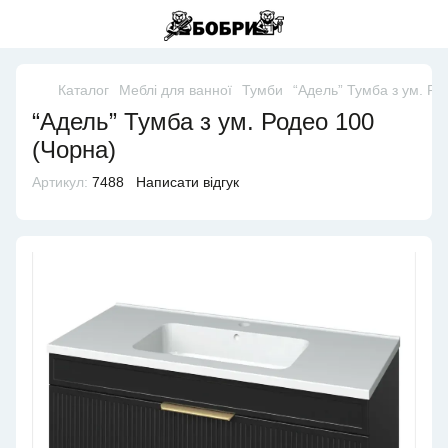
Каталог
Меблі для ванної
Тумби
“Адель” Тумба з ум. Ро
“Адель” Тумба з ум. Родео 100
(Чорна)
Артикул:
7488
Написати відгук