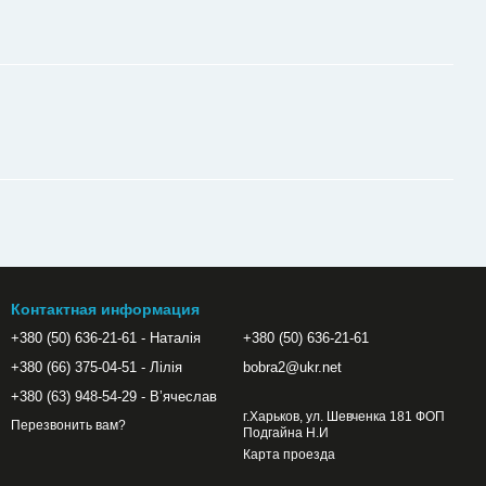
Контактная информация
+380 (50) 636-21-61 - Наталія
+380 (50) 636-21-61
+380 (66) 375-04-51 - Лілія
bobra2@ukr.net
+380 (63) 948-54-29 - Вʼячеслав
г.Харьков, ул. Шевченка 181 ФОП
Перезвонить вам?
Подгайна Н.И
Карта проезда