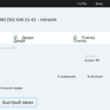
Укр
Рус
Вход
380 (50) 636-21-61 - Наталія
Двери
Плитка
а Атлант 80
Артикул
атлант 80
К сравнению
В желания
тельной скидки
Быстрый заказ