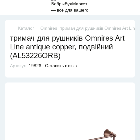
Каталог
Omnires
тримач для рушників Omnires Art Line
тримач для рушників Omnires Art
Line antique copper, подвійний
(AL53226ORB)
Артикул:
19826
Оставить отзыв