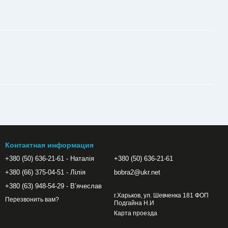
Контактная информация
+380 (50) 636-21-61 - Наталія
+380 (50) 636-21-61
+380 (66) 375-04-51 - Лілія
bobra2@ukr.net
+380 (63) 948-54-29 - Вʼячеслав
г.Харьков, ул. Шевченка 181 ФОП
Перезвонить вам?
Подгайна Н.И
Карта проезда