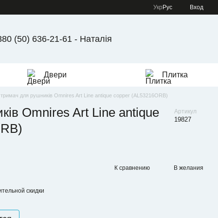
Укр
Рус
Вход
380 (50) 636-21-61 - Наталія
Двери
Плитка
тримач для рушників Omnires Art Line antique copper (AL53216ORB)
ів Omnires Art Line antique
Артикул
19827
ORB)
К сравнению
В желания
тельной скидки