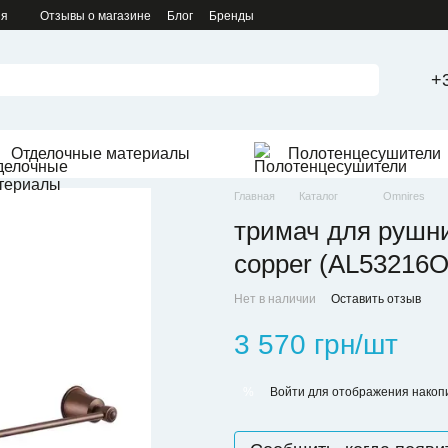
ия
Отзывы о магазине
Блог
Бренды
+
Отделочные материалы
Полотенцесушители
Главная
Каталог
Omnires
тримач для рушник
copper (AL53216
Нет в наличии
Оставить отзыв
3 570 грн/шт
Войти
для отображения накопи
%