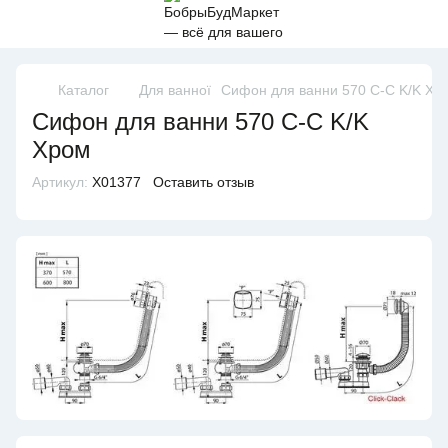
Каталог
Для ванної
Сифон для ванни 570 C-C K/K Хр
Сифон для ванни 570 C-C K/K
Хром
Артикул:
X01377
Оставить отзыв