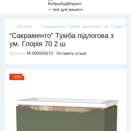
Каталог
“Сакраменто” Тумба підлогова з ум. Глорія 70
“Сакраменто” Тумба підлогова з
ум. Глорія 70 2 ш
Артикул:
M-000005672
Оставить отзыв
−19%