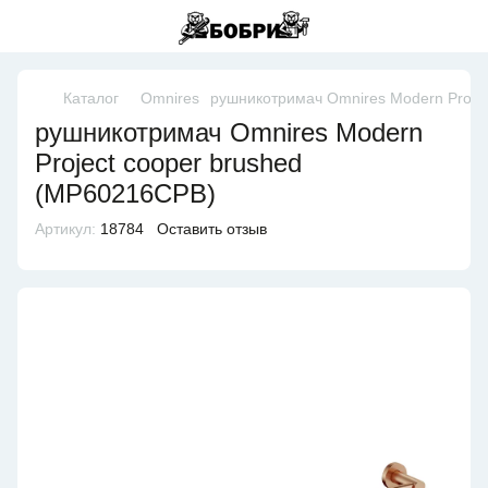
Каталог
Omnires
рушникотримач Omnires Modern Proje
рушникотримач Omnires Modern
Project cooper brushed
(MP60216CPB)
Артикул:
18784
Оставить отзыв