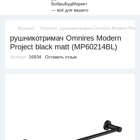
Каталог
Omnires
рушникотримач Omnires Modern Projec
рушникотримач Omnires Modern
Project black matt (MP60214BL)
Артикул:
16834
Оставить отзыв