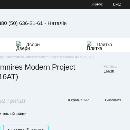
Укр
Рус
Вход
380 (50) 636-21-61 - Наталія
Двери
Плитка
рушникотримач Omnires Modern Project anthracite (MP60216AT)
nires Modern Project
Артикул
16638
216AT)
52 грн/шт
К сравнению
В желания
тельной скидки