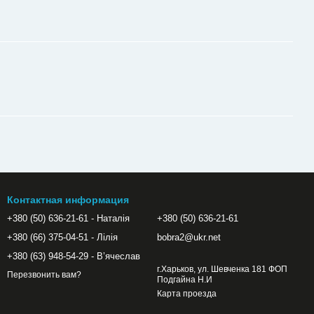
Контактная информация
+380 (50) 636-21-61 - Наталія
+380 (50) 636-21-61
+380 (66) 375-04-51 - Лілія
bobra2@ukr.net
+380 (63) 948-54-29 - Вʼячеслав
г.Харьков, ул. Шевченка 181 ФОП
Перезвонить вам?
Подгайна Н.И
Карта проезда