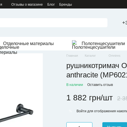
ия
Отзывы о магазине
Блог
Бренды
+
Отделочные материалы
Полотенцесушители
Главная
Каталог
Omnires
рушникотримач Om
anthracite (MP60
В наличии
Оставить отзыв
1 882 грн/шт
2 3
Войти
для отображения накопи
%