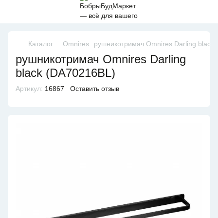
Каталог
Omnires
рушникотримач Omnires Darling black
рушникотримач Omnires Darling
black (DA70216BL)
Артикул:
16867
Оставить отзыв