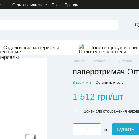
ия
Отзывы о магазине
Блог
Бренды
+
Отделочные материалы
Полотенцесушители
Главная
Каталог
Omnires
паперотримач Omn
В наличии
Оставить отзыв
1 512 грн/шт
Войти
для отображения накопи
%
Купить
шт