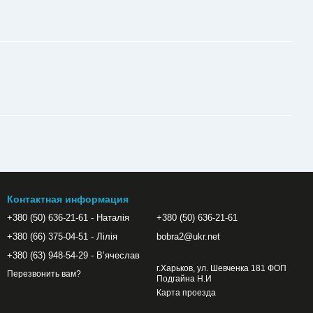
Контактная информация
+380 (50) 636-21-61 - Наталія
+380 (50) 636-21-61
+380 (66) 375-04-51 - Лілія
bobra2@ukr.net
+380 (63) 948-54-29 - Вʼячеслав
г.Харьков, ул. Шевченка 181 ФОП
Перезвонить вам?
Подгайна Н.И
Карта проезда