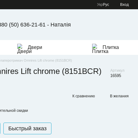
Укр
Рус
Вход
380 (50) 636-21-61 - Наталія
Двери
Плитка
паперотримач Omnires Lift chrome (8151BCR)
ires Lift chrome (8151BCR)
Артикул
16595
К сравнению
В желания
тельной скидки
Быстрый заказ