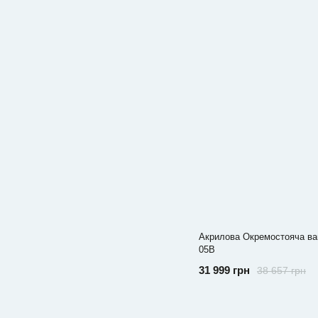
Акрилова Окремостояча ва
05B
31 999 грн
38 657 грн