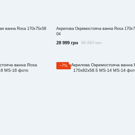
я ванна Rosa 170x75x58
Акрилова Окремостояча ванна Rosa 170x
04
28 999 грн
30 257 грн
−7%