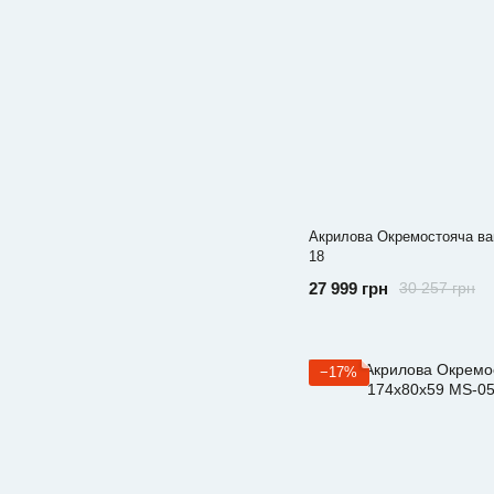
Акрилова Окремостояча ва
18
27 999 грн
30 257 грн
−17%