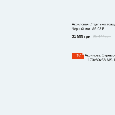
Акриловая Отдельностояща
Чёрный мат MS-03-B
31 599 грн
35 477 грн
−7%