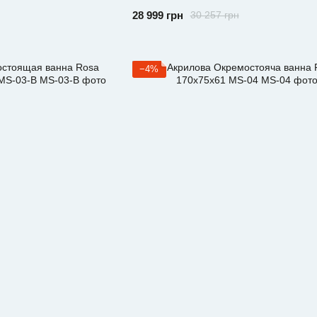
28 999 грн
30 257 грн
−4%