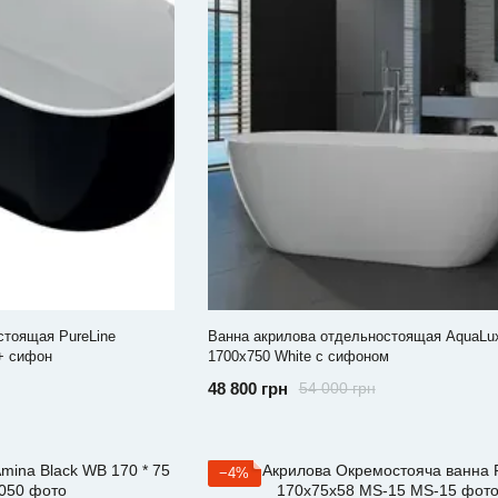
стоящая PureLine
Ванна акрилова отдельностоящая AquaLu
 + сифон
1700x750 White с сифоном
48 800 грн
54 000 грн
−4%