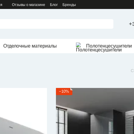
ия
Отзывы о магазине
Блог
Бренды
+
Отделочные материалы
Полотенцесушители
С
−10%