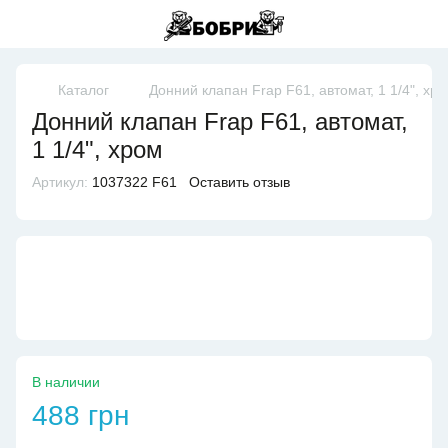
Каталог
Донний клапан Frap F61, автомат, 1 1/4", хр
Донний клапан Frap F61, автомат,
1 1/4", хром
Артикул:
1037322 F61
Оставить отзыв
В наличии
488 грн