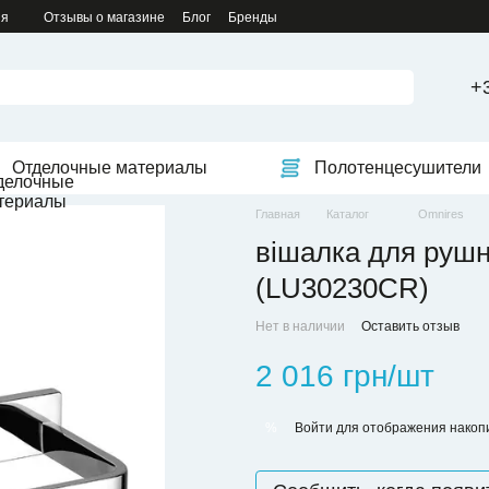
ия
Отзывы о магазине
Блог
Бренды
+
Отделочные материалы
Полотенцесушители
Главная
Каталог
Omnires
вішалка для рушн
(LU30230CR)
Нет в наличии
Оставить отзыв
2 016 грн/шт
Войти
для отображения накопи
%