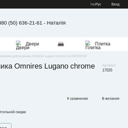
Укр
Рус
Вход
380 (50) 636-21-61 - Наталія
Двери
Плитка
вішалка для рушника Omnires Lugano chrome (LU30230CR)
ика Omnires Lugano chrome
Артикул
17025
К сравнению
В желания
тельной скидки